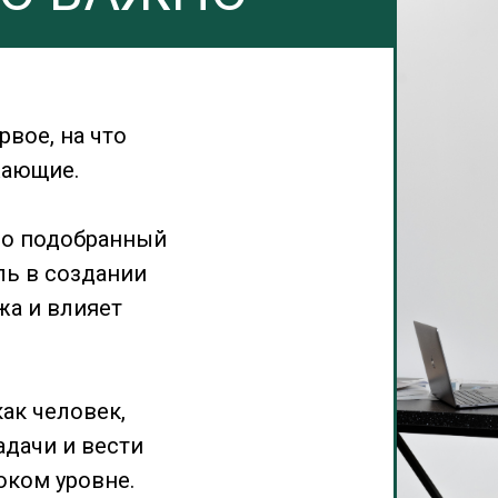
вое, на что
жающие.
но подобранный
ль в создании
а и влияет
как человек,
дачи и вести
оком уровне.